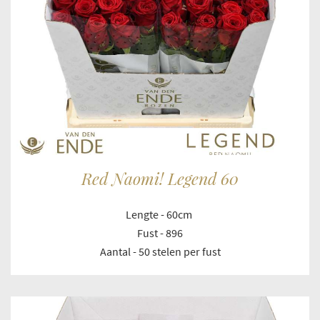
Red Naomi! Legend 60
Lengte - 60cm
Fust - 896
Aantal - 50 stelen per fust