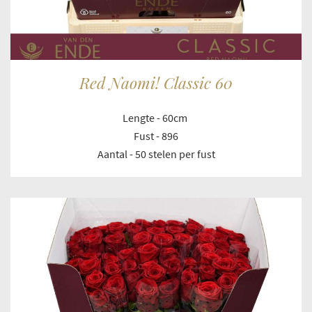
Red Naomi! Classic 60
Lengte - 60cm
Fust - 896
Aantal - 50 stelen per fust