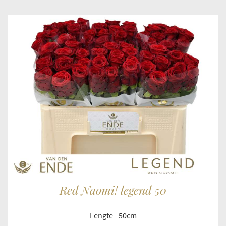
Red Naomi! legend 50
Lengte - 50cm